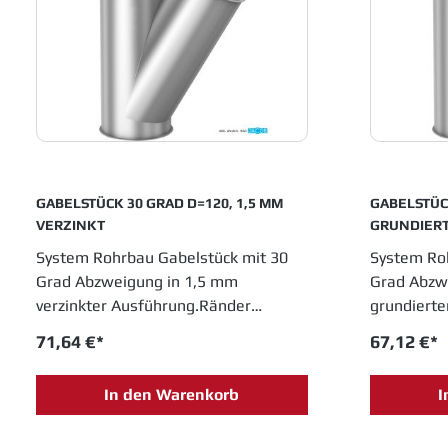
eine feste Position in allen
eine feste 
Industrien, die in
Industrien,
Fertigungsprozessen metallene
Fertigung
Laufrohre einsetzen.
Laufrohre 
GABELSTÜCK 30 GRAD D=120, 1,5 MM
GABELSTÜCK 30 G
VERZINKT
GRUNDIER
System Rohrbau Gabelstück mit 30
System Ro
Grad Abzweigung in 1,5 mm
Grad Abzwe
verzinkter Ausführung.Ränder
grundierte
gebördelt. Durchmesser 120 mm,
gebördelt
71,64 €*
67,12 €*
Einbauhöhe 340 mm. JACOB
Einbauhö
Rohrsysteme sind im
Rohrsyste
In den Warenkorb
I
Baukastenprinzip entwickelt und
Baukastenp
bieten moderne Lösungen für das
bieten mo