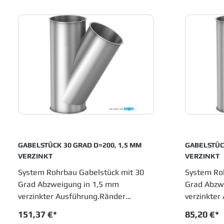
Schüttguthandling sowie
Schüttguth
Entstaubungs- und Abluftanlagen.
Entstaubu
Einfache Montage sowie innovative
Einfache M
Entwicklungen haben JACOB Rohrbau
Entwicklu
in allen Industrien etabliert, die in
in allen Ind
Fertigungsprozessen metallene
Fertigung
Laufrohre einsetzen.
Laufrohre 
GABELSTÜCK 30 GRAD D=200, 1,5 MM
GABELSTÜCK
VERZINKT
VERZINKT
System Rohrbau Gabelstück mit 30
System Ro
Grad Abzweigung in 1,5 mm
Grad Abzw
verzinkter Ausführung.Ränder
verzinkter
gebördelt. Durchmesser 200 mm,
gebördelt
151,37 €*
85,20 €*
Einbauhöhe 530 mm. JACOB
Einbauhö