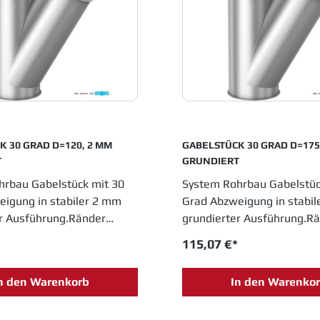
Position in allen
eine feste Position in allen
 die in
Industrien, die in
sprozessen metallene
Fertigungsprozessen meta
einsetzen.
Laufrohre einsetzen.
RAD D=120, 2 MM
GABELSTÜCK 30 GRAD D=175 2 MM
T
GRUNDIERT
hrbau Gabelstück mit 30
System Rohrbau Gabelstüc
igung in stabiler 2 mm
Grad Abzweigung in stabi
r Ausführung.Ränder
grundierter Ausführung.R
. Durchmesser 120 mm,
gebördelt. Durchmesser 
115,07 €*
he 340 mm. JACOB
Einbauhöhe 450 mm. JAC
me sind im
Rohrsysteme sind im
n den Warenkorb
In den Warenko
rinzip entwickelt und
Baukastenprinzip entwicke
derne Lösungen für das
bieten moderne Lösungen 