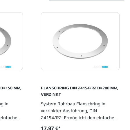
,
FLANSCHRING DIN 24154/R2 D=200 MM,
VERZINKT
g in
System Rohrbau Flanschring in
N
verzinkter Ausführung, DIN
einfachen
24154/R2. Ermöglicht den einfachen
Anschluss von gebördelten
17,97 €*