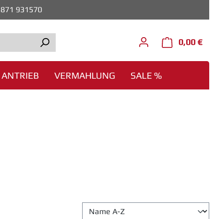
0)871 931570
0,00 €
Ware
ANTRIEB
VERMAHLUNG
SALE %