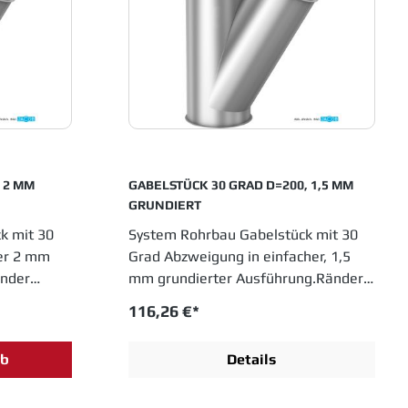
in allen Industrien etabliert, die in
Fertigungsprozessen metallene
llene
Laufrohre einsetzen.
GABELSTÜCK 30 GRAD D=200, 1,5 MM
GRUNDIERT
k mit 30
System Rohrbau Gabelstück mit 30
ler 2 mm
Grad Abzweigung in einfacher, 1,5
änder
mm grundierter Ausführung.Ränder
175 mm,
gebördelt. Durchmesser 200 mm,
116,26 €*
OB
Einbauhöhe 530 mm. JACOB
Rohrsysteme sind im
rb
Details
lt und
Baukastenprinzip entwickelt und
für das
bieten moderne Lösungen für das