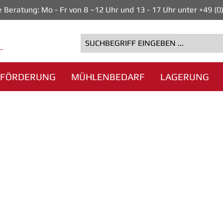
e Beratung: Mo - Fr von 8 –12 Uhr und 13 - 17 Uhr unter +49 (
FÖRDERUNG
MÜHLENBEDARF
LAGERUNG