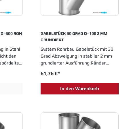
Laufrohre einsetzen.
FLANSCHRING DIN24154/R1, D=300 ROH
GABELSTÜCK 30 GRAD D=100 2 MM
GRUNDIERT
g in Stahl
System Rohrbau Gabelstück mit 30
icht den
Grad Abzweigung in stabiler 2 mm
ebördelten
grundierter Ausführung.Ränder
gebördelt. Durchmesser 100 mm,
61,76 €*
r 300 mm.
Einbauhöhe 300 mm. JACOB
im
Rohrsysteme sind im
In den Warenkorb
lt und
Baukastenprinzip entwickelt und
für das
bieten moderne Lösungen für das
Schüttguthandling sowie
anlagen.
Entstaubungs- und Abluftanlagen.
vative
Einfache Montage sowie innovative
ob Rohrbau
Entwicklungen haben JACOB Rohrbau