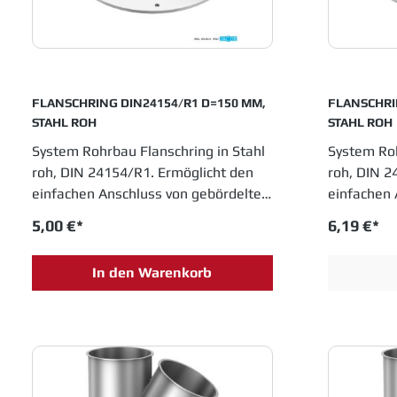
Laufrohre einsetzen.
Laufrohre 
FLANSCHRING DIN24154/R1 D=150 MM,
FLANSCHRING D
STAHL ROH
STAHL ROH
System Rohrbau Flanschring in Stahl
System Roh
roh, DIN 24154/R1. Ermöglicht den
roh, DIN 2
einfachen Anschluss von gebördelten
einfachen 
Rohrteilen an Geräte und
Rohrteilen
5,00 €*
6,19 €*
Maschinen. Durchmesser 150 mm.
Maschine
JACOB Rohrsysteme sind im
JACOB Roh
In den Warenkorb
Baukastenprinzip entwickelt und
Baukastenp
bieten moderne Lösungen für das
bieten mo
Schüttguthandling sowie
Schüttguth
Entstaubungs- und Abluftanlagen.
Entstaubu
Einfache Montage und innovative
Einfache M
Entwicklungen sichern Jacob Rohrbau
Entwicklun