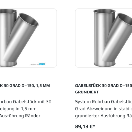
andling sowie
Schüttguthandling sowie
ngs- und Abluftanlagen.
Entstaubungs- und Abluft
ontage sowie innovative
Einfache Montage sowie i
ngen haben JACOB Rohrbau
Entwicklungen haben JAC
ustrien etabliert, die in
in allen Industrien etabliert
sprozessen metallene
Fertigungsprozessen meta
einsetzen.
Laufrohre einsetzen.
 30 GRAD D=150, 1,5 MM
GABELSTÜCK 30 GRAD D=150
GRUNDIERT
hrbau Gabelstück mit 30
System Rohrbau Gabelstüc
eigung in 1,5 mm
Grad Abzweigung in stabi
 Ausführung.Ränder
grundierter Ausführung.R
. Durchmesser 150 mm,
gebördelt. Durchmesser 
89,13 €*
he 410 mm. JACOB
Einbauhöhe 410 mm. JAC