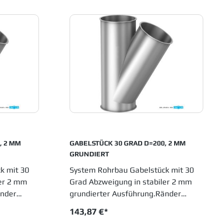
Schüttguthandling sowie
anlagen.
Entstaubungs- und Abluftanlagen.
nnovative
Einfache Montage sowie innovative
OB Rohrbau
Entwicklungen haben JACOB Rohrbau
, die in
in allen Industrien etabliert, die in
llene
Fertigungsprozessen metallene
Laufrohre einsetzen.
, 2 MM
GABELSTÜCK 30 GRAD D=200, 2 MM
GRUNDIERT
k mit 30
System Rohrbau Gabelstück mit 30
ler 2 mm
Grad Abzweigung in stabiler 2 mm
änder
grundierter Ausführung.Ränder
150 mm,
gebördelt. JACOB Rohrsysteme sind
143,87 €*
OB
im Baukastenprinzip entwickelt und