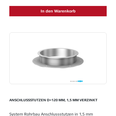
Lösungen für das Schüttguthandling sowie
Entstaubungs- und Abluftanlagen. Einfache
In den Warenkorb
Montage und innovative Entwicklungen sichern
Jacob Rohrbau eine feste Position in allen
Industrien, die in Fertigungsprozessen metallene
Laufrohre einsetzen.
ANSCHLUSSSTUTZEN D=120 MM, 1,5 MM VERZINKT
System Rohrbau Anschlussstutzen in 1,5 mm