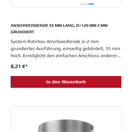
ANSCHWEISSENDE 55 MM LANG, D=120 MM 2 MM
GRUNDIERT
System Rohrbau Anschweißende in 2 mm
grundierter Ausführung, einseitig gebördelt, 55 mm
hoch. Ermöglicht den einfachen Anschluss anderer
Rohrsysteme an den Jacob Rohrbau. Durchmesser
8,21 €*
120 mm. JACOB Rohrsysteme sind im
Baukastenprinzip entwickelt und bieten moderne
In den Warenkorb
Lösungen für das Schüttguthandling sowie
Entstaubungs- und Abluftanlagen. Einfache
Montage und innovative Entwicklungen sichern
Jacob Rohrbau eine feste Position in allen
Industrien, die in Fertigungsprozessen metallene
Laufrohre einsetzen.