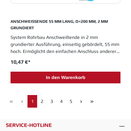
ANSCHWEISSENDE 55 MM LANG, D=200 MM, 2 MM
GRUNDIERT
System Rohrbau Anschweißende in 2 mm
grundierter Ausführung, einseitig gebördelt, 55 mm
hoch. Ermöglicht den einfachen Anschluss anderer
Rohrsysteme an den Jacob Rohrbau. Durchmesser
10,47 €*
200 mm. JACOB Rohrsysteme sind im
Baukastenprinzip entwickelt und bieten moderne
In den Warenkorb
Lösungen für das Schüttguthandling sowie
Entstaubungs- und Abluftanlagen. Einfache
Montage und innovative Entwicklungen sichern
Jacob Rohrbau eine feste Position in allen
Seite
Seite
Seite
Seite
Seite
1
2
3
4
5
Industrien, die in Fertigungsprozessen metallene
Laufrohre einsetzen.
SERVICE-HOTLINE