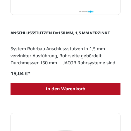
ANSCHLUSSSTUTZEN D=150 MM, 1,5 MM VERZINKT
System Rohrbau Anschlussstutzen in 1,5 mm
verzinkter Ausführung, Rohrseite gebördelt.
Durchmesser 150 mm. JACOB Rohrsysteme sind
im Baukastenprinzip entwickelt und bieten moderne
19,04 €*
Lösungen für das Schüttguthandling sowie
Entstaubungs- und Abluftanlagen. Einfache
In den Warenkorb
Montage und innovative Entwicklungen sichern
Jacob Rohrbau eine feste Position in allen
Industrien, die in Fertigungsprozessen metallene
Laufrohre einsetzen.