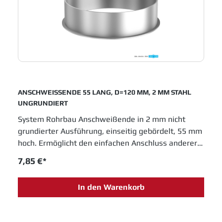
ANSCHWEISSENDE 55 LANG, D=120 MM, 2 MM STAHL
UNGRUNDIERT
System Rohrbau Anschweißende in 2 mm nicht
grundierter Ausführung, einseitig gebördelt, 55 mm
hoch. Ermöglicht den einfachen Anschluss anderer
Rohrsysteme an den Jacob Rohrbau. Durchmesser
7,85 €*
120 mm. JACOB Rohrsysteme sind im
Baukastenprinzip entwickelt und bieten moderne
In den Warenkorb
Lösungen für das Schüttguthandling sowie
Entstaubungs- und Abluftanlagen. Einfache
Montage und innovative Entwicklungen sichern