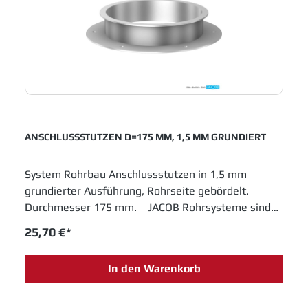
ANSCHLUSSSTUTZEN D=175 MM, 1,5 MM GRUNDIERT
System Rohrbau Anschlussstutzen in 1,5 mm
grundierter Ausführung, Rohrseite gebördelt.
Durchmesser 175 mm. JACOB Rohrsysteme sind
im Baukastenprinzip entwickelt und bieten moderne
25,70 €*
Lösungen für das Schüttguthandling sowie
Entstaubungs- und Abluftanlagen. Einfache
In den Warenkorb
Montage und innovative Entwicklungen sichern
Jacob Rohrbau eine feste Position in allen
Industrien, die in Fertigungsprozessen metallene