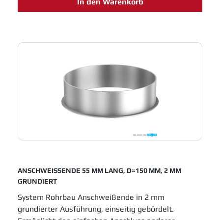
In den Warenkorb
Lösungen für das Schüttguthandling sowie
Entstaubungs- und Abluftanlagen. Einfache
Montage und innovative Entwicklungen sichern
Jacob Rohrbau eine feste Position in allen
Industrien, die in Fertigungsprozessen metallene
Laufrohre einsetzen.
ANSCHWEISSENDE 55 MM LANG, D=150 MM, 2 MM
GRUNDIERT
System Rohrbau Anschweißende in 2 mm
grundierter Ausführung, einseitig gebördelt.