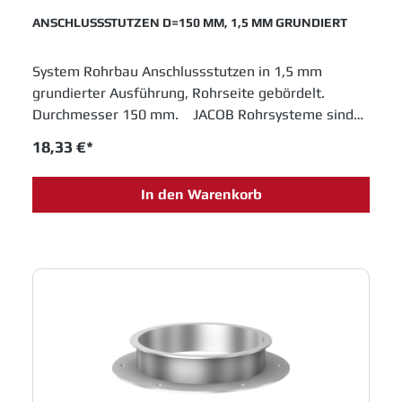
ANSCHLUSSSTUTZEN D=150 MM, 1,5 MM GRUNDIERT
System Rohrbau Anschlussstutzen in 1,5 mm
grundierter Ausführung, Rohrseite gebördelt.
Durchmesser 150 mm. JACOB Rohrsysteme sind
im Baukastenprinzip entwickelt und bieten moderne
18,33 €*
Lösungen für das Schüttguthandling sowie
Entstaubungs- und Abluftanlagen. Einfache
In den Warenkorb
Montage und innovative Entwicklungen sichern
Jacob Rohrbau eine feste Position in allen
Industrien, die in Fertigungsprozessen metallene
Laufrohre einsetzen.