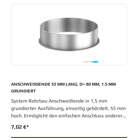
Jacob Rohrbau eine feste Position in allen
Industrien, die in Fertigungsprozessen metallene
Laufrohre einsetzen.
ANSCHWEISSENDE 55 MM LANG, D= 80 MM, 1.5 MM
GRUNDIERT
System Rohrbau Anschweißende in 1,5 mm
grundierter Ausführung, einseitig gebördelt, 55 mm
hoch. Ermöglicht den einfachen Anschluss anderer
Rohrsysteme an den Jacob Rohrbau. Durchmesser
7,02 €*
80 mm. JACOB Rohrsysteme sind im
Baukastenprinzip entwickelt und bieten moderne