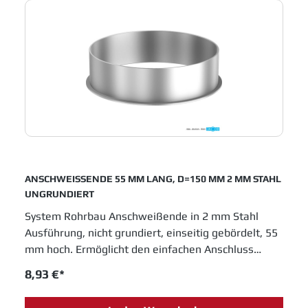
Industrien, die in Fertigungsprozessen metallene
Laufrohre einsetzen.
ANSCHWEISSENDE 55 MM LANG, D=150 MM 2 MM STAHL
UNGRUNDIERT
System Rohrbau Anschweißende in 2 mm Stahl
Ausführung, nicht grundiert, einseitig gebördelt, 55
mm hoch. Ermöglicht den einfachen Anschluss
anderer Rohrsysteme an den Jacob Rohrbau.
8,93 €*
Durchmesser 150 mm. JACOB Rohrsysteme sind
im Baukastenprinzip entwickelt und bieten moderne