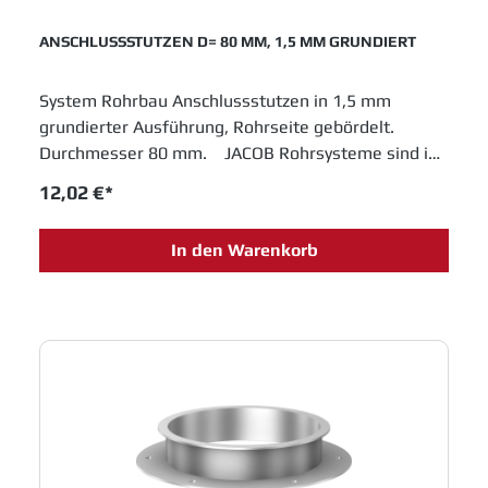
ANSCHLUSSSTUTZEN D= 80 MM, 1,5 MM GRUNDIERT
System Rohrbau Anschlussstutzen in 1,5 mm
grundierter Ausführung, Rohrseite gebördelt.
Durchmesser 80 mm. JACOB Rohrsysteme sind im
Baukastenprinzip entwickelt und bieten moderne
12,02 €*
Lösungen für das Schüttguthandling sowie
Entstaubungs- und Abluftanlagen. Einfache
In den Warenkorb
Montage und innovative Entwicklungen sichern
Jacob Rohrbau eine feste Position in allen
Industrien, die in Fertigungsprozessen metallene
Laufrohre einsetzen.