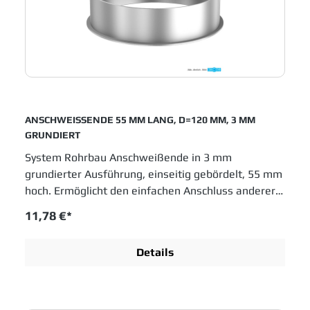
ANSCHWEISSENDE 55 MM LANG, D=120 MM, 3 MM
GRUNDIERT
System Rohrbau Anschweißende in 3 mm
grundierter Ausführung, einseitig gebördelt, 55 mm
hoch. Ermöglicht den einfachen Anschluss anderer
Rohrsysteme an den Jacob Rohrbau. Durchmesser
11,78 €*
120 mm. JACOB Rohrsysteme sind im
Baukastenprinzip entwickelt und bieten moderne
Details
Lösungen für das Schüttguthandling sowie
Entstaubungs- und Abluftanlagen. Einfache
Montage und innovative Entwicklungen sichern
Jacob Rohrbau eine feste Position in allen