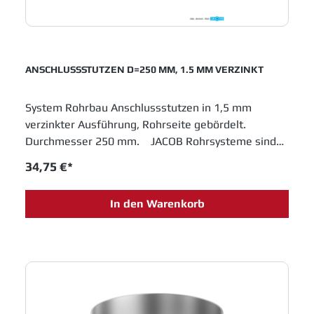
ANSCHLUSSSTUTZEN D=250 MM, 1.5 MM VERZINKT
System Rohrbau Anschlussstutzen in 1,5 mm
verzinkter Ausführung, Rohrseite gebördelt.
Durchmesser 250 mm. JACOB Rohrsysteme sind
im Baukastenprinzip entwickelt und bieten moderne
34,75 €*
Lösungen für das Schüttguthandling sowie
Entstaubungs- und Abluftanlagen. Einfache
In den Warenkorb
Montage und innovative Entwicklungen sichern
Jacob Rohrbau eine feste Position in allen
Industrien, die in Fertigungsprozessen metallene
Laufrohre einsetzen.