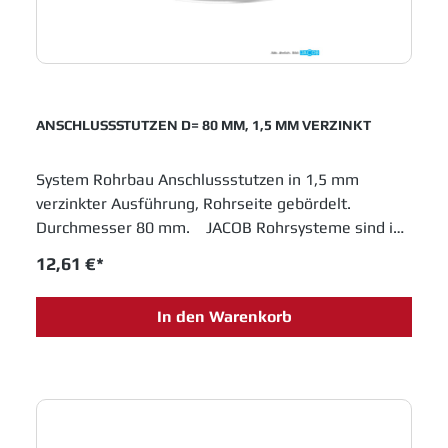
ANSCHLUSSSTUTZEN D= 80 MM, 1,5 MM VERZINKT
System Rohrbau Anschlussstutzen in 1,5 mm
verzinkter Ausführung, Rohrseite gebördelt.
Durchmesser 80 mm. JACOB Rohrsysteme sind im
Baukastenprinzip entwickelt und bieten moderne
12,61 €*
Lösungen für das Schüttguthandling sowie
Entstaubungs- und Abluftanlagen. Einfache
In den Warenkorb
Montage und innovative Entwicklungen sichern
Jacob Rohrbau eine feste Position in allen
Industrien, die in Fertigungsprozessen metallene
Laufrohre einsetzen.