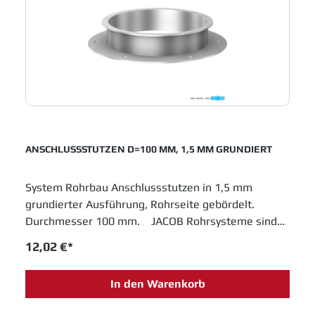
ANSCHLUSSSTUTZEN D=100 MM, 1,5 MM GRUNDIERT
System Rohrbau Anschlussstutzen in 1,5 mm
grundierter Ausführung, Rohrseite gebördelt.
Durchmesser 100 mm. JACOB Rohrsysteme sind
im Baukastenprinzip entwickelt und bieten moderne
12,02 €*
Lösungen für das Schüttguthandling sowie
Entstaubungs- und Abluftanlagen. Einfache
In den Warenkorb
Montage und innovative Entwicklungen sichern
Jacob Rohrbau eine feste Position in allen