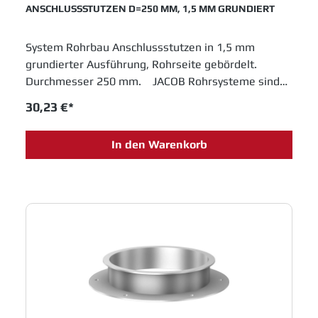
ANSCHLUSSSTUTZEN D=250 MM, 1,5 MM GRUNDIERT
System Rohrbau Anschlussstutzen in 1,5 mm
grundierter Ausführung, Rohrseite gebördelt.
Durchmesser 250 mm. JACOB Rohrsysteme sind
im Baukastenprinzip entwickelt und bieten moderne
30,23 €*
Lösungen für das Schüttguthandling sowie
Entstaubungs- und Abluftanlagen. Einfache
In den Warenkorb
Montage und innovative Entwicklungen sichern
Jacob Rohrbau eine feste Position in allen
Industrien, die in Fertigungsprozessen metallene
Laufrohre einsetzen.