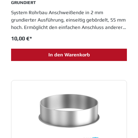
GRUNDIERT
System Rohrbau Anschweißende in 2 mm
grundierter Ausführung, einseitig gebördelt, 55 mm
hoch. Ermöglicht den einfachen Anschluss anderer
Rohrsysteme an den Jacob Rohrbau. Durchmesser
10,00 €*
175 mm. JACOB Rohrsysteme sind im
Baukastenprinzip entwickelt und bieten moderne
In den Warenkorb
Lösungen für das Schüttguthandling sowie
Entstaubungs- und Abluftanlagen. Einfache
Montage und innovative Entwicklungen sichern
Jacob Rohrbau eine feste Position in allen
Industrien, die in Fertigungsprozessen metallene
Laufrohre einsetzen.