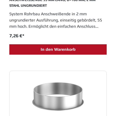
STAHL UNGRUNDIERT
System Rohrbau Anschweißende in 2 mm
ungrundierter Ausführung, einseitig gebördelt, 55
mm hoch. Ermöglicht den einfachen Anschluss
anderer Rohrsysteme an den Jacob Rohrbau.
7,26 €*
Durchmesser 100 mm. JACOB Rohrsysteme sind
im Baukastenprinzip entwickelt und bieten moderne
In den Warenkorb
Lösungen für das Schüttguthandling sowie
Entstaubungs- und Abluftanlagen. Einfache
Montage und innovative Entwicklungen sichern
Jacob Rohrbau eine feste Position in allen
Industrien, die in Fertigungsprozessen metallene
Laufrohre einsetzen.