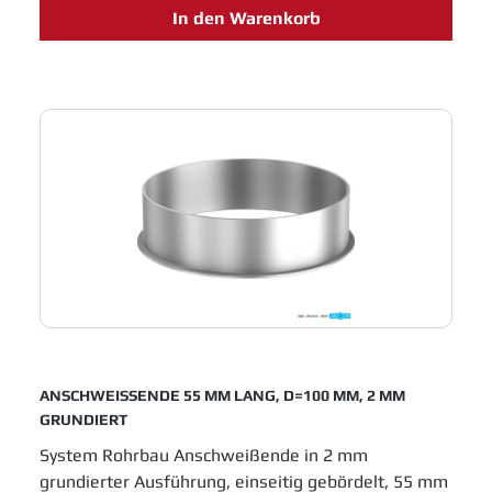
In den Warenkorb
Lösungen für das Schüttguthandling sowie
Entstaubungs- und Abluftanlagen. Einfache
Montage und innovative Entwicklungen sichern
Jacob Rohrbau eine feste Position in allen
Industrien, die in Fertigungsprozessen metallene
Laufrohre einsetzen.
ANSCHWEISSENDE 55 MM LANG, D=100 MM, 2 MM
GRUNDIERT
System Rohrbau Anschweißende in 2 mm
grundierter Ausführung, einseitig gebördelt, 55 mm