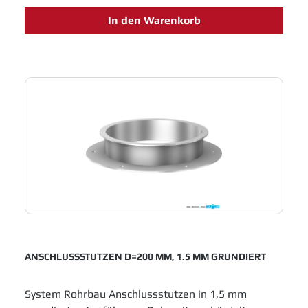
Entstaubungs- und Abluftanlagen. Einfache
In den Warenkorb
Montage und innovative Entwicklungen sichern
Jacob Rohrbau eine feste Position in allen
Industrien, die in Fertigungsprozessen metallene
Laufrohre einsetzen.
ANSCHLUSSSTUTZEN D=200 MM, 1.5 MM GRUNDIERT
System Rohrbau Anschlussstutzen in 1,5 mm