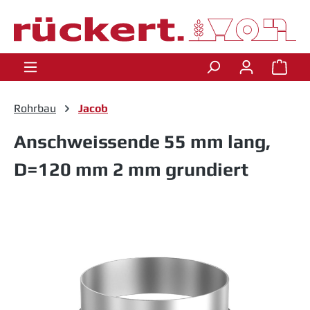
Zum Hauptinhalt springen
Ware
Rohrbau
Jacob
Anschweissende 55 mm lang,
D=120 mm 2 mm grundiert
Bildergalerie überspringen