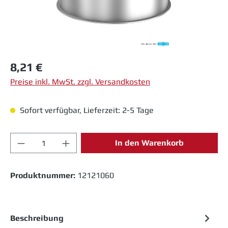
Regulärer Preis:
8,21 €
Preise inkl. MwSt. zzgl. Versandkosten
Sofort verfügbar, Lieferzeit: 2-5 Tage
Produkt Anzahl: Gib den gewünschten Wert 
In den Warenkorb
Produktnummer:
12121060
Beschreibung