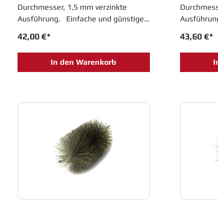
Durchmesser, 1,5 mm verzinkte
Durchmesse
Ausführung. Einfache und günstige
Ausführun
Alternative im System-Rohrbau mit
Alternativ
42,00 €*
43,60 €*
gebördelten Rändern. Ohne
Bördel. O
Dichtung.
In den Warenkorb
I