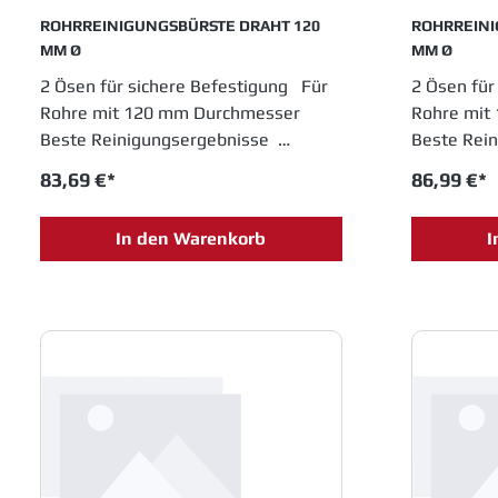
ROHRREINIGUNGSBÜRSTE DRAHT 120
ROHRREINI
MM Ø
MM Ø
2 Ösen für sichere Befestigung Für
2 Ösen für
Rohre mit 120 mm Durchmesser
Rohre mit
Beste Reinigungsergebnisse
Beste Rei
Langlebige Profi-Qualität
Langlebige
83,69 €*
86,99 €*
In den Warenkorb
I