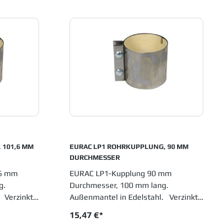
 101,6 MM
EURAC LP1 ROHRKUPPLUNG, 90 MM
DURCHMESSER
,6 mm
EURAC LP1-Kupplung 90 mm
ng.
Durchmesser, 100 mm lang.
 Verzinkte
Außenmantel in Edelstahl. Verzinkte
 NBR
Verschraubungen Weiße NBR
15,47 €*
F.D.A.
Naturgummidichtung nach F.D.A.