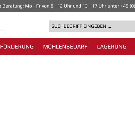
e Beratung: Mo - Fr von 8 –12 Uhr und 13 - 17 Uhr unter +49 (
FÖRDERUNG
MÜHLENBEDARF
LAGERUNG