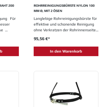
RAHT 200
ROHRREINIGUNGSBÜRSTE NYLON 100
MM Ø, MIT 2 ÖSEN
igung Für
Langlebige Rohrreinigungsbürste für
messer
effektive und schonende Reinigung
sse
ohne Verkratzen der Rohrinnenseite.
Hochwertige Industrie-Qualität. 2
95,56 €*
Ösen für einfachen Durchzug.
rb
In den Warenkorb