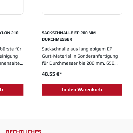
YLON 210
SACKSCHNALLE EP 200 MM
DURCHMESSER
bürste für
Sackschnalle aus langlebigem EP
einigung
Gurt-Material in Sonderanfertigung
nnenseite.
für Durchmesser bis 200 mm. 650
alität. 2
mm lang, 30 mm breit Stabiler
48,55 €*
ug.
Schnallenverschluss aus eloxal
verzinktem Metall
rb
In den Warenkorb
RECHTLICHES