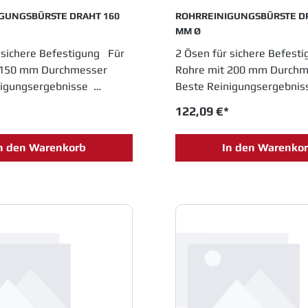
GUNGSBÜRSTE DRAHT 160
ROHRREINIGUNGSBÜRSTE D
MM Ø
 sichere Befestigung Für
2 Ösen für sichere Befest
 150 mm Durchmesser
Rohre mit 200 mm Durch
nigungsergebnisse
Beste Reinigungsergebni
 Profi-Qualität
Langlebige Profi-Qualität
122,09 €*
n den Warenkorb
In den Warenko