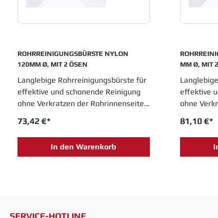
ROHRREINIGUNGSBÜRSTE NYLON
ROHRREINI
120MM Ø, MIT 2 ÖSEN
MM Ø, MIT 
Langlebige Rohrreinigungsbürste für
Langlebige
effektive und schonende Reinigung
effektive 
ohne Verkratzen der Rohrinnenseite.
ohne Verkr
Hochwertige Industrie-Qualität. 2
Hochwertig
73,42 €*
81,10 €*
Ösen für einfachen Durchzug.
Ösen für e
In den Warenkorb
I
SERVICE-HOTLINE