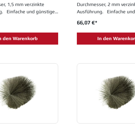
r, 1,5 mm verzinkte
Durchmesser, 2 mm verzin
g. Einfache und günstige
Ausführung. Einfache und
e im System-Rohrbau mit
Alternative im System-Roh
66,07 €*
hne Dichtung.
gebördelten Rändern. O
Dichtung.
n den Warenkorb
In den Warenko