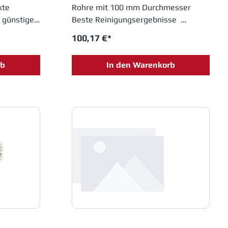
kte
Rohre mit 100 mm Durchmesser
 günstige
Beste Reinigungsergebnisse
rbau mit
Langlebige Profi-Qualität
100,17 €*
hne
rb
In den Warenkorb