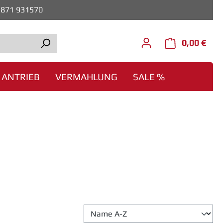
0)871 931570
0,00 €
Ware
ANTRIEB
VERMAHLUNG
SALE %