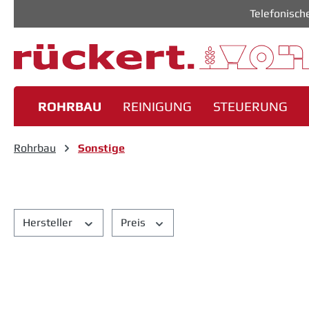
Telefonisch
m Hauptinhalt springen
Zur Suche springen
Zur Hauptnavigation springen
ROHRBAU
REINIGUNG
STEUERUNG
Rohrbau
Sonstige
Hersteller
Preis