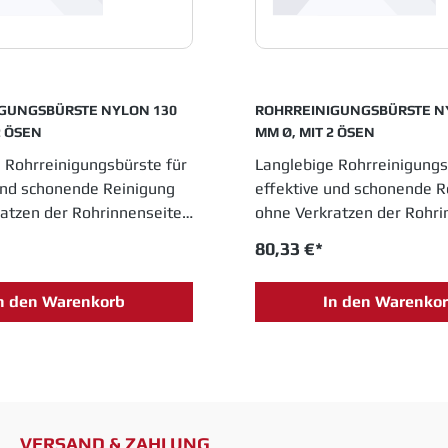
GUNGSBÜRSTE NYLON 130
ROHRREINIGUNGSBÜRSTE N
2 ÖSEN
MM Ø, MIT 2 ÖSEN
 Rohrreinigungsbürste für
Langlebige Rohrreinigungs
und schonende Reinigung
effektive und schonende R
atzen der Rohrinnenseite.
ohne Verkratzen der Rohri
e Industrie-Qualität. 2
Hochwertige Industrie-Qu
80,33 €*
infachen Durchzug.
Ösen für einfachen Durchz
n den Warenkorb
In den Warenko
VERSAND & ZAHLUNG