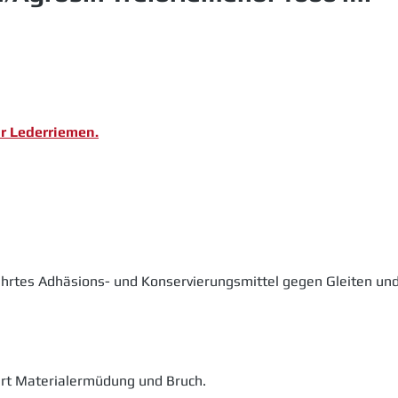
ür Lederriemen.
währtes Adhäsions- und Konservierungsmittel gegen Gleiten u
ert Materialermüdung und Bruch.