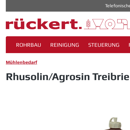
Telefonisch
m Hauptinhalt springen
Zur Suche springen
Zur Hauptnavigation springen
ROHRBAU
REINIGUNG
STEUERUNG
Mühlenbedarf
Rhusolin/Agrosin Treibri
Bildergalerie überspringen