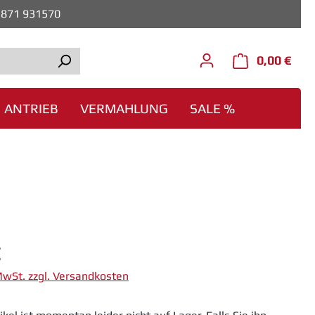
0)871 931570
0,00 €
Ware
ANTRIEB
VERMAHLUNG
SALE %
eis:
€
 MwSt. zzgl. Versandkosten