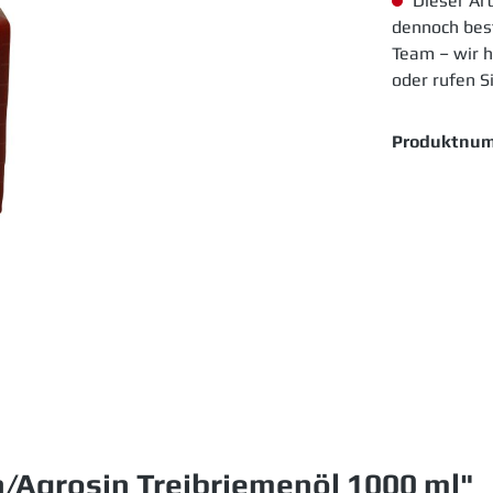
Dieser Art
dennoch best
Team – wir h
oder rufen S
Produktnu
/Agrosin Treibriemenöl 1000 ml"