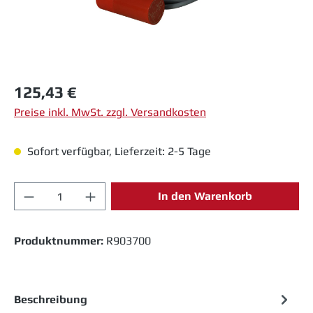
Regulärer Preis:
125,43 €
Preise inkl. MwSt. zzgl. Versandkosten
Sofort verfügbar, Lieferzeit: 2-5 Tage
Produkt Anzahl: Gib den gewünschten Wert 
In den Warenkorb
Produktnummer:
R903700
Beschreibung