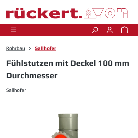
Zum Hauptinhalt springen
Ware
Rohrbau
Sallhofer
Fühlstutzen mit Deckel 100 mm
Durchmesser
Sallhofer
Bildergalerie überspringen