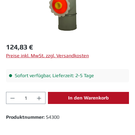
Regulärer Preis:
124,83 €
Preise inkl. MwSt. zzgl. Versandkosten
Sofort verfügbar, Lieferzeit: 2-5 Tage
Produkt Anzahl: Gib den gewünschten Wert 
In den Warenkorb
Produktnummer:
S4300