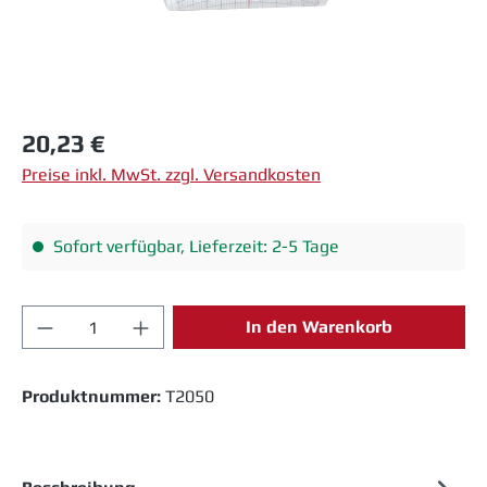
Regulärer Preis:
20,23 €
Preise inkl. MwSt. zzgl. Versandkosten
Sofort verfügbar, Lieferzeit: 2-5 Tage
Produkt Anzahl: Gib den gewünschten Wert 
In den Warenkorb
Produktnummer:
T2050