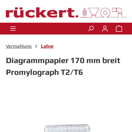
Zum Hauptinhalt springen
Ware
Vermahlung
Labor
Diagrammpapier 170 mm breit
Promylograph T2/T6
Bildergalerie überspringen