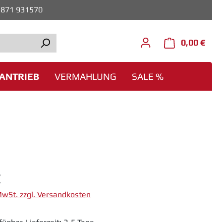
0)871 931570
0,00 €
Ware
ANTRIEB
VERMAHLUNG
SALE %
eis:
€
 MwSt. zzgl. Versandkosten