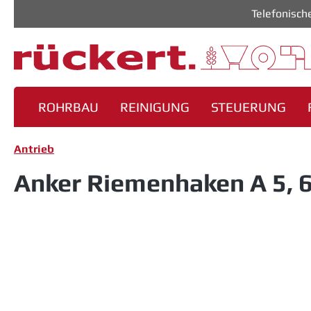
Telefonisch
m Hauptinhalt springen
Zur Suche springen
Zur Hauptnavigation springen
ROHRBAU
REINIGUNG
STEUERUNG
Antrieb
Anker Riemenhaken A 5, 6
Bildergalerie überspringen